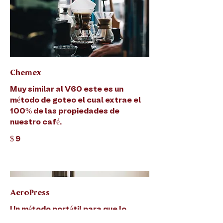
Chemex
Muy similar al V60 este es un
método de goteo el cual extrae el
100% de las propiedades de
nuestro café.
$ 9
AeroPress
Un método portátil para que lo
lleves contigo a donde quieras y